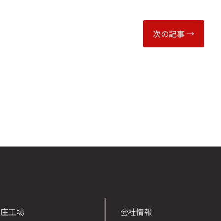
次の記事 →
新庄工場
会社情報