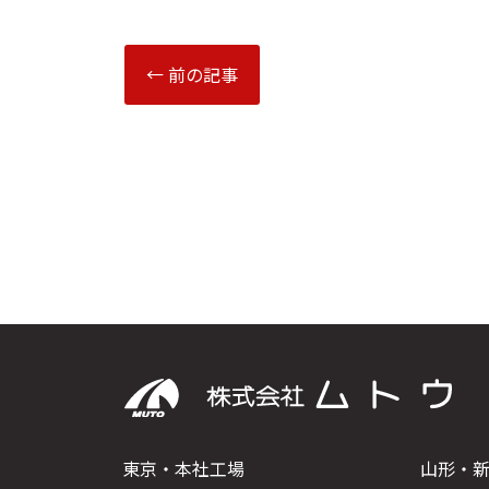
← 前の記事
東京・本社工場
山形・