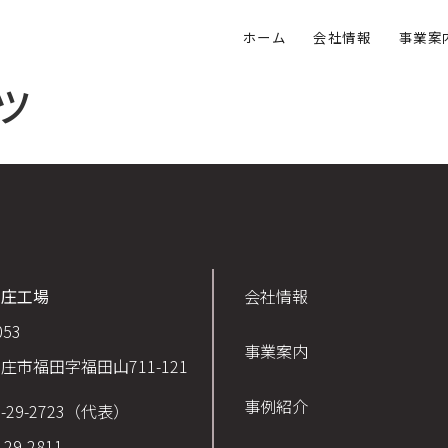
ホーム
会社情報
事業案
ツ
新庄工場
会社情報
053
事業案内
庄市福田字福田山711-121
事例紹介
3-29-2723（代表）
-29-2811